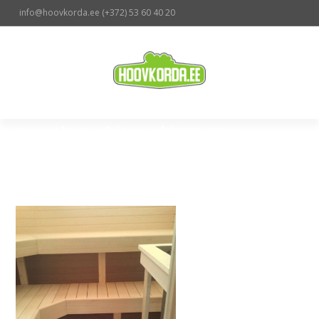
info@hoovkorda.ee (
+
372) 53 60 40 20
saunalava-ehitus, ehitus, saun,
ehitamine