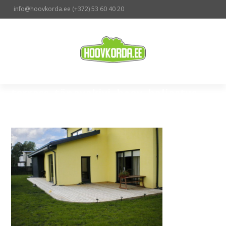
info@hoovkorda.ee (
+
372) 53 60 40 20
terrass, tänavakivi, hoov, haljastus