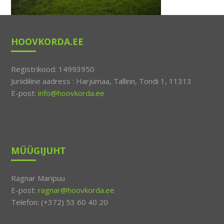
HOOVKORDA.EE
Registrikood: 14993950
Juriidiline aadress : Harjumaa, Tallinn, Tondi 1, 11313
E-post:
info@hoovkorda.ee
MÜÜGIJUHT
Ragnar Maripuu
E-post:
ragnar@hoovkorda.ee
Telefon: (+372) 53 60 40 20